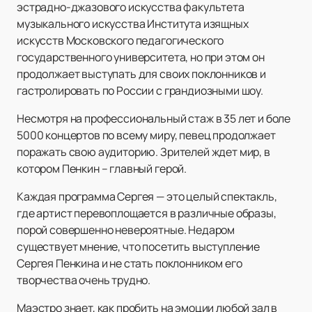
эстрадно-джазового искусства факультета
музыкального искусства Института изящных
искусств Московского педагогического
государственного университета, но при этом он
продолжает выступать для своих поклонников и
гастролировать по России с грандиозными шоу.
Несмотря на профессиональный стаж в 35 лет и боле
5000 концертов по всему миру, певец продолжает
поражать свою аудиторию. Зрителей ждет мир, в
котором Пенкин – главный герой.
Каждая программа Сергея — это целый спектакль,
где артист перевоплощается в различные образы,
порой совершенно невероятные. Недаром
существует мнение, что посетить выступление
Сергея Пенкина и не стать поклонником его
творчества очень трудно.
Маэстро знает, как пробить на эмоции любой зал в