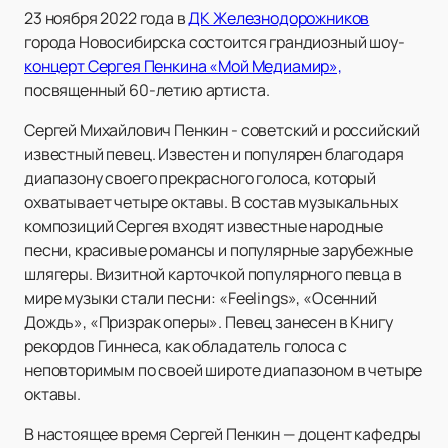
23 ноября 2022 года в
ДК Железнодорожников
города Новосибирска состоится грандиозный шоу-
концерт Сергея Пенкина «Мой Медиамир»,
посвященный 60-летию артиста.
Сергей Михайлович Пенкин - советский и российский
известный певец. Известен и популярен благодаря
диапазону своего прекрасного голоса, который
охватывает четыре октавы. В состав музыкальных
композиций Сергея входят известные народные
песни, красивые романсы и популярные зарубежные
шлягеры. Визитной карточкой популярного певца в
мире музыки стали песни: «Feelings», «Осенний
Дождь», «Призрак оперы». Певец занесен в Книгу
рекордов Гиннеса, как обладатель голоса с
неповторимым по своей широте диапазоном в четыре
октавы.
В настоящее время Сергей Пенкин — доцент кафедры