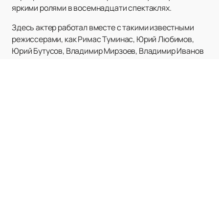
яркими ролями в восемнадцати спектаклях.
Здесь актер работал вместе с такими известными
режиссерами, как Римас Туминас, Юрий Любимов,
Юрий Бутусов, Владимир Мирзоев, Владимир Иванов
и Лука де Фуско. Сразу после первой большой роли в
спектакле Туминаса «Троил и Крессида» Леонид
проявил себя как талантливый актер, способный
успешно играть как в трагикомических, так и в других
жанрах.
Однако, успех Леонида Бичевина просто невозможно
ограничить только театральной сценой. Он также
отметился в кинематографе, снявшись в ряде
знаковых фильмов среди которых «Груз 200» Алексея
Балабанова, «Морфий» также режиссера Балабанова
и «Девушка и смерть» от Йоса Стеллинга.
Уникальность его актерского мастерства
подчеркнута премиями и наградами на