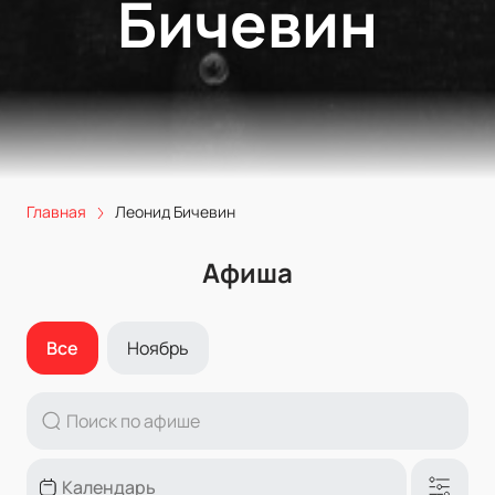
Бичевин
Главная
Леонид Бичевин
Афиша
Все
Ноябрь