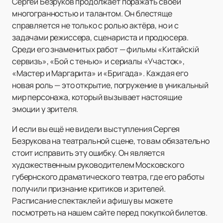
Сергей Безруков продолжает поражать своей
многогранностью и талантом. Он блестяще
справляется не только с ролью актёра, но и с
задачами режиссера, сценариста и продюсера.
Среди его знаменитых работ — фильмы «Китайскій
сервизъ», «Бой с тенью» и сериалы «Участок»,
«Мастер и Маргарита» и «Бригада». Каждая его
новая роль — это открытие, погружение в уникальный
мир персонажа, который вызывает настоящие
эмоции у зрителя.
И если вы ещё не видели выступления Сергея
Безрукова на театральной сцене, то вам обязательно
стоит исправить эту ошибку. Он является
художественным руководителем Московского
губернского драматического театра, где его работы
получили признание критиков и зрителей.
Расписание спектаклей и афишу вы можете
посмотреть на нашем сайте перед покупкой билетов.