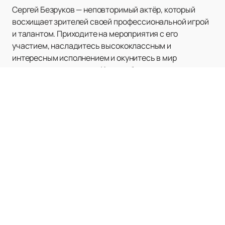
Сергей Безруков — неповторимый актёр, который
восхищает зрителей своей профессиональной игрой
и талантом. Приходите на мероприятия с его
участием, насладитесь высококлассным и
интересным исполнением и окунитесь в мир
искусства рядом с ним.
Купить билеты
на
мероприятия с участием Сергея Безрукова легко и
быстро на нашем сайте!
Наверх
ДК ЖЕЛЕЗНОДОРОЖНИКОВ