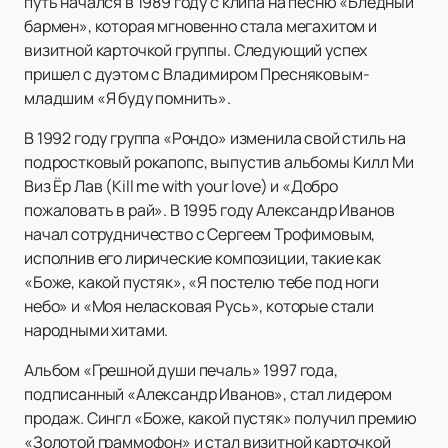
путь начался в 1989 году с клипа на песню «Бледный
бармен», которая мгновенно стала мегахитом и
визитной карточкой группы. Следующий успех
пришел с дуэтом с Владимиром Пресняковым-
младшим «Я буду помнить».
В 1992 году группа «Рондо» изменила свой стиль на
подростковый рокапопс, выпустив альбомы Килл Ми
Виз Ёр Лав (Kill me with your love) и «Добро
пожаловать в рай». В 1995 году Александр Иванов
начал сотрудничество с Сергеем Трофимовым,
исполнив его лирические композиции, такие как
«Боже, какой пустяк», «Я постелю тебе под ноги
небо» и «Моя неласковая Русь», которые стали
народными хитами.
Альбом «Грешной души печаль» 1997 года,
подписанный «Александр Иванов», стал лидером
продаж. Сингл «Боже, какой пустяк» получил премию
«Золотой граммофон» и стал визитной карточкой