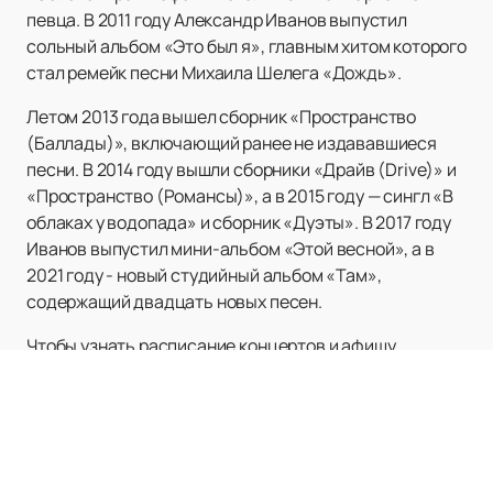
певца. В 2011 году Александр Иванов выпустил
сольный альбом «Это был я», главным хитом которого
стал ремейк песни Михаила Шелега «Дождь».
Летом 2013 года вышел сборник «Пространство
(Баллады)», включающий ранее не издававшиеся
песни. В 2014 году вышли сборники «Драйв (Drive)» и
«Пространство (Романсы)», а в 2015 году — сингл «В
облаках у водопада» и сборник «Дуэты». В 2017 году
Иванов выпустил мини-альбом «Этой весной», а в
2021 году - новый студийный альбом «Там»,
содержащий двадцать новых песен.
Чтобы узнать расписание концертов и афишу
выступлений Александра Иванова, посетите наш
сайт. Здесь вы сможете
купить билеты
на нашем
сайте легко и быстро, воспользовавшись удобной
системой бронирования. Не упустите возможность
насладиться живым исполнением любимых хитов и