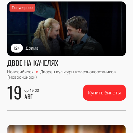
Популярное
12+
Драма
ДВОЕ НА КАЧЕЛЯХ
Новосибирск
Дворец культуры железнодорожников
(Новосибирск)
19
ср, 19:00
Купить билеты
АВГ