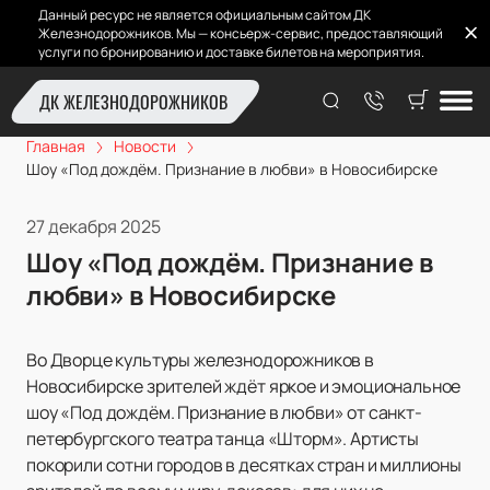
Данный ресурс не является официальным сайтом ДК
Железнодорожников. Мы — консьерж-сервис, предоставляющий
услуги по бронированию и доставке билетов на мероприятия.
ДК ЖЕЛЕЗНОДОРОЖНИКОВ
Главная
Новости
Шоу «Под дождём. Признание в любви» в Новосибирске
27 декабря 2025
Шоу «Под дождём. Признание в
любви» в Новосибирске
Во Дворце культуры железнодорожников в
Новосибирске зрителей ждёт яркое и эмоциональное
шоу «Под дождём. Признание в любви» от санкт-
петербургского театра танца «Шторм». Артисты
покорили сотни городов в десятках стран и миллионы