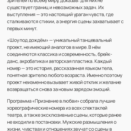
зрителей по всему миру, доказав: для них не
существует границ и невозможных задач. Их
выступления — это настоящий ураган чувств, где
сталкиваются стихии, а энергия сцены захватывает с
первых минут.
«Шоу под дождём» — уникальный танцевальный
проект, не имеющий аналогов в мире. В нём
соединяются классика и современность, брейк-
данс, акробатика и авторская пластика. Каждый
номер — это история, рассказанная языком тела,
понятная зрителю любого возраста. Именно поэтому
проект неизменно вызывает живой отклик и желание
возвращаться снова за новым зарядом эмоций.
Программа «Признание в любви» собрала лучшие
хореографические номера из всех спектаклей
театра, а также эксклюзивные сцены, которые ранее
не входили в постановки. Мужские размышления о
жизни, чувствах и отношениях звучат со сцены в