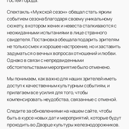
гостей города.
Спектакль «Мужской сезон» обещал стать ярким
событием сезона благодаря своему уникальному
сюжету, в котором жених и невеста сталкиваются с
неожиданными испытаниями в лице странного
свидетеля. Постановка обещала подарить зрителям
не только смех и хорошее настроение, но и заставить
задуматься о вечных вопросах отношений и любви.
Однако в связи с непредвиденными
обстоятельствами мероприятие было отменено.
Мы понимаем, как важно для наших зрителей иметь
доступ к качественным культурным событиям, и
прилагаем все усилия для того, чтобы
компенсировать неудобства, связанные с отменой.
Следите за обновлениями на нашем сайте, чтобы
быть в курсе новых дат и мероприятий, которые будут
проходить во Дворце культуры железнодорожников.