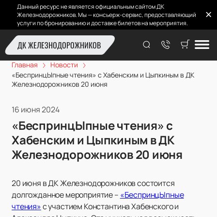
Данный ресурс не является официальным сайтом ДК
Железнодорожников. Мы — консьерж-сервис, предоставляющий
услуги по бронированию и доставке билетов на мероприятия.
ДК ЖЕЛЕЗНОДОРОЖНИКОВ
Главная
Новости
«БеспринцЫпные чтения» с Хабенским и Цыпкиным в ДК
Железнодорожников 20 июня
16 июня 2024
«БеспринцЫпные чтения» с
Хабенским и Цыпкиным в ДК
Железнодорожников 20 июня
20 июня в ДК Железнодорожников состоится
долгожданное мероприятие –
«БеспринцЫпные
чтения»
с участием Константина Хабенского и