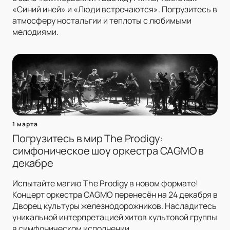
«Синий иней» и «Люди встречаются». Погрузитесь в
атмосферу ностальгии и теплоты с любимыми
мелодиями.
1 марта
Погрузитесь в мир The Prodigy:
симфоническое шоу оркестра CAGMO в
декабре
Испытайте магию The Prodigy в новом формате!
Концерт оркестра CAGMO перенесён на 24 декабря в
Дворец культуры железнодорожников. Насладитесь
уникальной интерпретацией хитов культовой группы
в симфоническом исполнении.