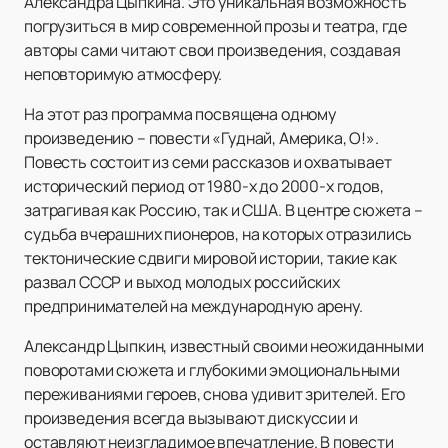
Александра Цыпкина. Это уникальная возможность
погрузиться в мир современной прозы и театра, где
авторы сами читают свои произведения, создавая
неповторимую атмосферу.
На этот раз программа посвящена одному
произведению – повести «Гуднай, Америка, О!».
Повесть состоит из семи рассказов и охватывает
исторический период от 1980-х до 2000-х годов,
затрагивая как Россию, так и США. В центре сюжета –
судьба вчерашних пионеров, на которых отразились
тектонические сдвиги мировой истории, такие как
развал СССР и выход молодых российских
предпринимателей на международную арену.
Александр Цыпкин, известный своими неожиданными
поворотами сюжета и глубокими эмоциональными
переживаниями героев, снова удивит зрителей. Его
произведения всегда вызывают дискуссии и
оставляют неизгладимое впечатление. В повести