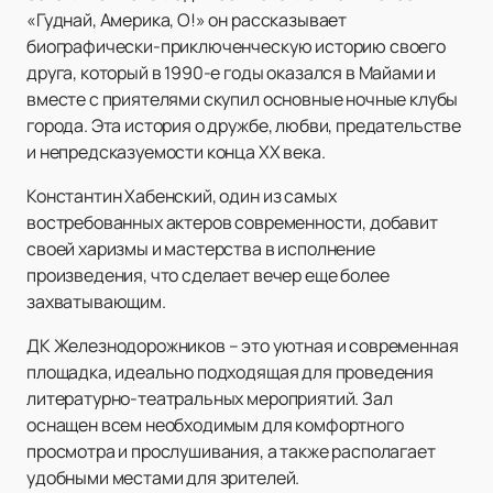
«Гуднай, Америка, О!» он рассказывает
биографически-приключенческую историю своего
друга, который в 1990-е годы оказался в Майами и
вместе с приятелями скупил основные ночные клубы
города. Эта история о дружбе, любви, предательстве
и непредсказуемости конца XX века.
Константин Хабенский, один из самых
востребованных актеров современности, добавит
своей харизмы и мастерства в исполнение
произведения, что сделает вечер еще более
захватывающим.
ДК Железнодорожников – это уютная и современная
площадка, идеально подходящая для проведения
литературно-театральных мероприятий. Зал
оснащен всем необходимым для комфортного
просмотра и прослушивания, а также располагает
удобными местами для зрителей.