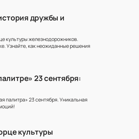
история дружбы и
рце культуры железнодорожников.
ке. Узнайте, как неожиданные решения
алитре» 23 сентября:
я палитра» 23 сентября. Уникальная
моций!
ворце культуры