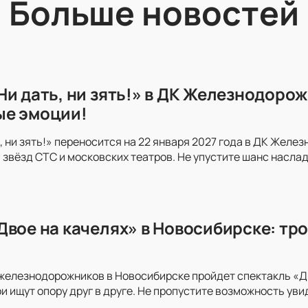
Больше новостей
и дать, ни зять!» в ДК Железнодорож
ые эмоции!
, ни зять!» переносится на 22 января 2027 года в ДК Желе
 звёзд СТС и московских театров. Не упустите шанс насл
Двое на качелях» в Новосибирске: тр
железнодорожников в Новосибирске пройдет спектакль «Дв
ои ищут опору друг в друге. Не пропустите возможность ув