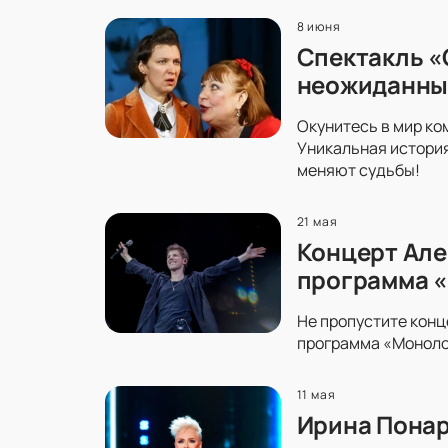
8 июня
Спектакль «
неожиданны
Окунитесь в мир ко
Уникальная история
меняют судьбы!
21 мая
Концерт Але
программа 
Не пропустите конц
программа «Монолог
11 мая
Ирина Понар