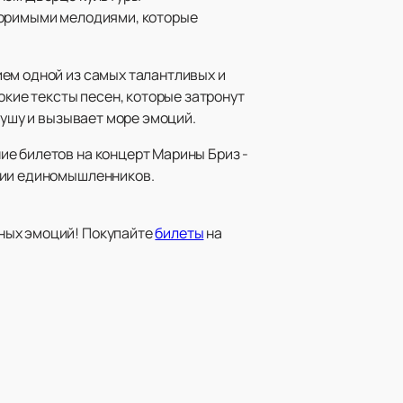
торимыми мелодиями, которые
ем одной из самых талантливых и
окие тексты песен, которые затронут
душу и вызывает море эмоций.
ие билетов на концерт Марины Бриз -
нии единомышленников.
ных эмоций! Покупайте
билеты
на