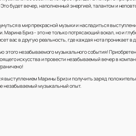
Это будет вечер, наполненный энергией, талантом и непов
унуться в мир прекрасной музыки и насладиться выступлени
 Марина Бриз - это не только потрясающий вокал, но и глуб
сет вас в другую реальность, где каждая нота проникает в 
ью этого незабываемого музыкального события! Приобретен
тоящего искусства и провести незабываемый вечер в компа
граничено!
ся выступлением Марины Бриз и получить заряд положитель
бе незабываемый музыкальный опыт.