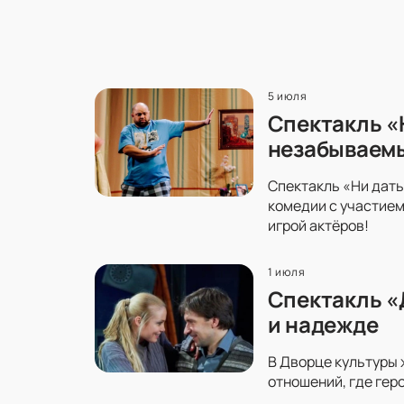
5 июля
Спектакль «Н
незабываем
Спектакль «Ни дать
комедии с участием
игрой актёров!
1 июля
Спектакль «
и надежде
В Дворце культуры 
отношений, где гер