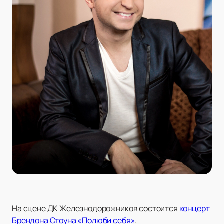
На сцене ДК Железнодорожников состоится
концерт
Брендона Стоуна «Полюби себя»
.