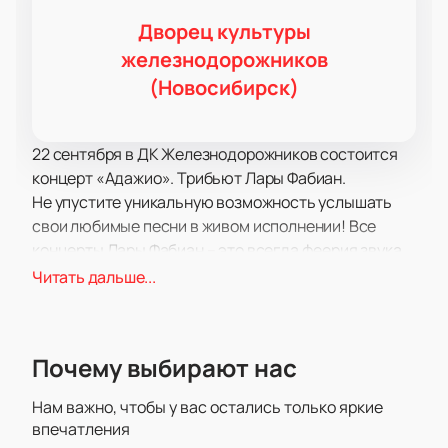
Дворец культуры
железнодорожников
(Новосибирск)
22 сентября в ДК Железнодорожников состоится
концерт «Адажио». Трибьют Лары Фабиан.
Не упустите уникальную возможность услышать
свои любимые песни в живом исполнении! Все
концерты Лары Фабиан – это всегда феерия звука,
света, настоящий драйв и невероятные эмоции!
Читать дальше...
Самое передовое световое и звуковое
оборудование позволит вам отчетливо услышать
каждый аккорд и рассмотреть Лару Фабиан в
Почему выбирают нас
малейших подробностях, независимо от того, как
далеко от сцены вы находитесь!
Нам важно, чтобы у вас остались только яркие
Как всегда, Лара Фабиан порадует поклонников
впечатления
своего творчества отменными композициями в