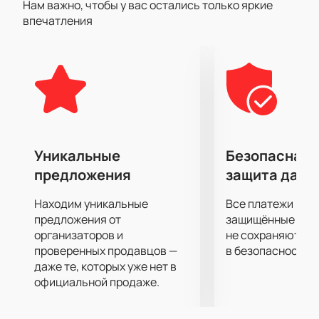
Нам важно, чтобы у вас остались только яркие
поступил бы я?». В этой постановке тонко
впечатления
переплетены сопереживание, сочувствие, а также
победа вечных ценностей над ценностями
временными и кажущимися.
Если вы хотите полностью отвлечься и сбросить с
себя груз повседневных забот спектакль
""Казанова. Ars Vivendi"" поможет вам в этом. Вас
ждет полное погружение в сюжет, огромное
удовольствие от актерской игры, декораций,
Уникальные
Безопасная 
костюмов и музыкального сопровождения.
предложения
защита данн
Приятного просмотра!
Находим уникальные
Все платежи про
предложения от
защищённые шлю
организаторов и
не сохраняются 
проверенных продавцов —
в безопасности.
даже те, которых уже нет в
официальной продаже.