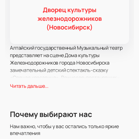
Дворец культуры
железнодорожников
(Новосибирск)
Алтайский государственный Музыкальный театр
представляет на сцене Дома культуры
Железнодорожников города Новосибирска
замечательный детский спектакль-сказку
«Спящая красавица». Режиссер-постановщик –
Константин Яковлев. Действо состоится 12
Читать дальше...
февраля 2022 года на сцене Основного зала.
Начало мероприятия в 12:00 по местному времени.
Возрастные ограничения отсутствуют 0+.
Почему выбирают нас
Музыкальная сказка в двух действиях о принцессе
Авроре. Действие начинается с того, что все
Нам важно, чтобы у вас остались только яркие
королевство собирается на день рождения
впечатления
принцессы. Вокруг веселье, песни и танцы. Все