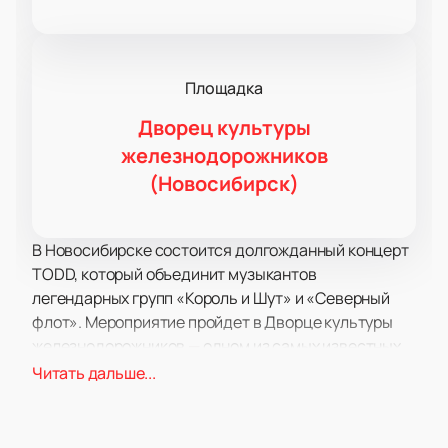
Площадка
Дворец культуры
железнодорожников
(Новосибирск)
В Новосибирске состоится долгожданный концерт
TODD, который объединит музыкантов
легендарных групп «Король и Шут» и «Северный
флот». Мероприятие пройдет в Дворце культуры
железнодорожников — одном из самых известных
культурных центров города. Здесь созданы все
Читать дальше...
условия для проведения масштабных концертов:
отличная акустика, удобные места для зрителей и
современное техническое оснащение.