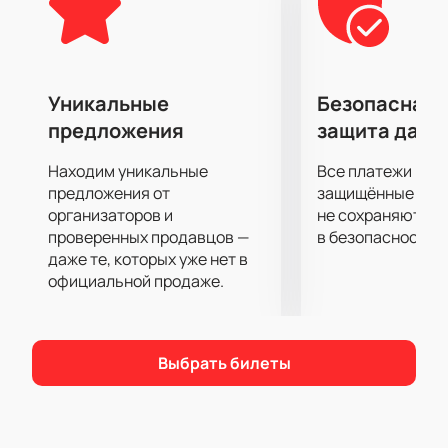
специалисты по современной хореографии, будут
задействованы графика и 3d motion design.
Шоу "Любовь и смерть в Венеции" оставляет за
зрителем выбор концовки спектакля.
Уникальные
Безопасная 
Купить билеты на концерт: «Вивальди. Любовь и
предложения
защита данн
смерть в Венеции» вы можете в пару кликов на
нашем сайте. Остерегайтесь перекупщиков
Находим уникальные
Все платежи про
билетов - у нас вы можете забронировать
предложения от
защищённые шлю
предпочитаемые места в обход касс и очередей.
организаторов и
не сохраняются 
проверенных продавцов —
в безопасности.
даже те, которых уже нет в
официальной продаже.
Выбрать билеты