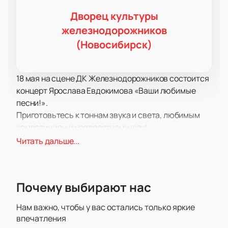
Дворец культуры
железнодорожников
(Новосибирск)
18 мая на сцене ДК Железнодорожников состоится
концерт Ярослава Евдокимова «Ваши любимые
песни!».
Приготовьтесь к тоннам звука и света, любимым
композициям и невероятному шоу!
В концертную программу вошли как старые,
Читать дальше...
известные и любимые многими поклонниками
композиции, так и самые свежие работы, которые
вы впервые услышите на концерте. У вас будет
Почему выбирают нас
уникальная возможность услышать новые треки в
числе первых!
Нам важно, чтобы у вас остались только яркие
После некоторого перерыва в гастрольном
впечатления
графике Ярослав Евдокимов порадует своих