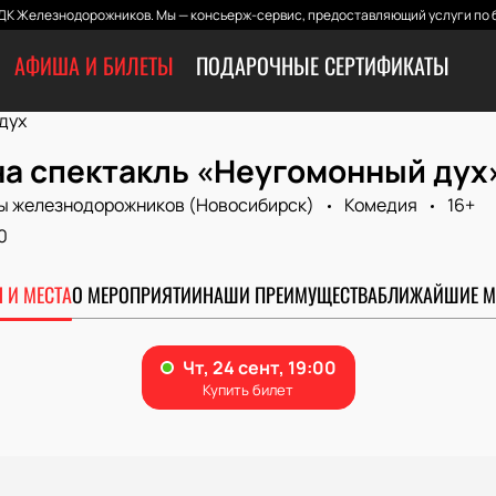
ДК Железнодорожников. Мы — консьерж-сервис, предоставляющий услуги по б
АФИША И БИЛЕТЫ
ПОДАРОЧНЫЕ СЕРТИФИКАТЫ
дух
на спектакль «Неугомонный дух
ы железнодорожников (Новосибирск)
Комедия
16+
0
 И МЕСТА
О МЕРОПРИЯТИИ
НАШИ ПРЕИМУЩЕСТВА
БЛИЖАЙШИЕ М