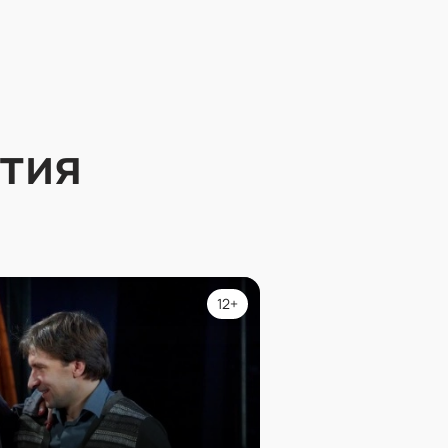
тия
12+