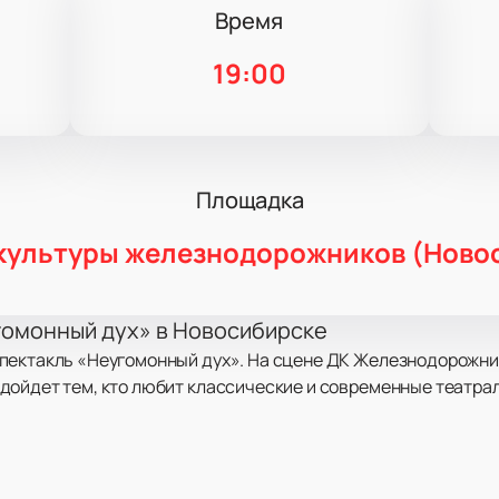
Время
19:00
Площадка
культуры железнодорожников (Ново
гомонный дух» в Новосибирске
пектакль «Неугомонный дух». На сцене ДК Железнодорожни
дойдет тем, кто любит классические и современные театра
ешает провести спиритический сеанс с участием медиума. О
вения. В результате появляется потусторонняя сила, что пр