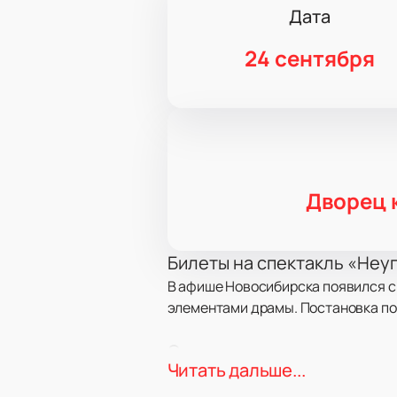
Дата
24 сентября
Дворец 
Билеты на спектакль «Неу
В афише Новосибирска появился с
элементами драмы. Постановка по
Сюжет
Читать дальше...
Главный герой Чарльз Кондомайн р
как развлечение и источник вдохно