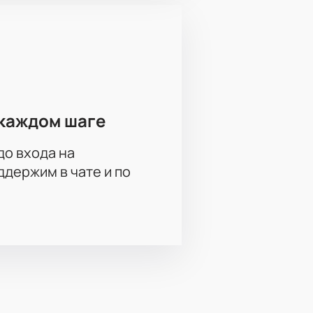
ора по контактам сайта.
м доступен подбор мест,
каждом шаге
купки. Для подробной информации
до входа на
держим в чате и по
др Давыдов, Марина Доможирова,
, Марина Коняшкина, Павел