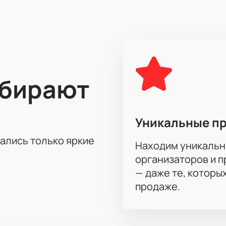
ссику и современную драму.
и мистики
руппы
е в расписании на сайте
е на сайте
е зала онлайн.
ыбирают
рожников по адресу: Новосибирск, ул. Челюскинцев, д. 11. 
Уникальные п
тались только яркие
Находим уникальн
а спектакль «Неугомонный дух» онлайн?
организаторов и 
еугомонный дух»
можно на нашем сайте. Выберите места че
— даже те, которы
ой картой или электронным способом.
ну, ответит на вопросы о наличии ВИП-ложи, стоимости би
продаже.
ступны после оформления заявки.
о схеме зала;