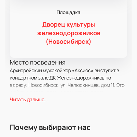
Площадка
Дворец культуры
железнодорожников
(Новосибирск)
Место проведения
Архиерейский мужской хор «Аксиос» выступит в
концертном зале ДК Железнодорожников по
адресу: Новосибирск, ул. Челюскинцев, дом 11. Это
событие подарит яркие впечатления всем
Читать дальше...
любителям хоровой музыки.
О концерте
Мужской коллектив «Аксиос» прославился
Почему выбирают нас
участием в проекте «Ну-ка, все вместе! Хором!» на