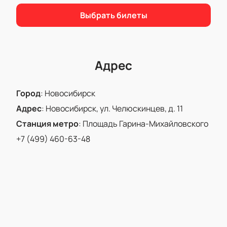
решение.
Выбрать билеты
Простой выбор мест через интерактивную
схему.
Безопасная онлайн-оплата.
Поддержка при оформлении заказа по
Адрес
телефону.
Зайдите на сайт, чтобы узнать актуальную
Город
:
Новосибирск
стоимость и доступность мест. Присоединяйтесь к
этому событию и насладитесь живым
Адрес
:
Новосибирск, ул. Челюскинцев, д. 11
выступлением известного коллектива.
Станция метро
:
Площадь Гарина-Михайловского
+7 (499) 460-63-48