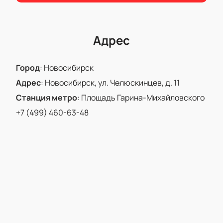
покупки.
Зайдите на сайт, чтобы узнать точную стоимость и
расположение мест. Присоединяйтесь к большому
Адрес
празднику музыки и почувствуйте атмосферу
настоящего творчества!
Город
:
Новосибирск
Адрес
:
Новосибирск, ул. Челюскинцев, д. 11
Станция метро
:
Площадь Гарина-Михайловского
+7 (499) 460-63-48