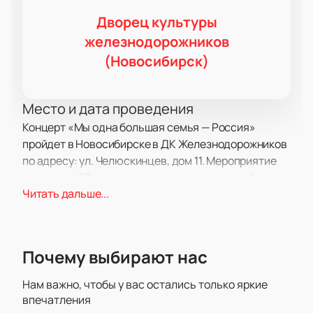
Дворец культуры
железнодорожников
(Новосибирск)
Место и дата проведения
Концерт «Мы одна большая семья — Россия»
пройдет в Новосибирске в ДК Железнодорожников
по адресу: ул. Челюскинцев, дом 11. Мероприятие
состоится 26 апреля и подарит гостям яркий
Читать дальше...
музыкальный вечер.
О концерте
Ансамбль русской песни и танца «Родной земли
Почему выбирают нас
краса» под руководством Аллы Алексеевны
Суриной приглашает всех на особое музыкальное
Нам важно, чтобы у вас остались только яркие
событие. Программа «Мы все большая страна –
впечатления