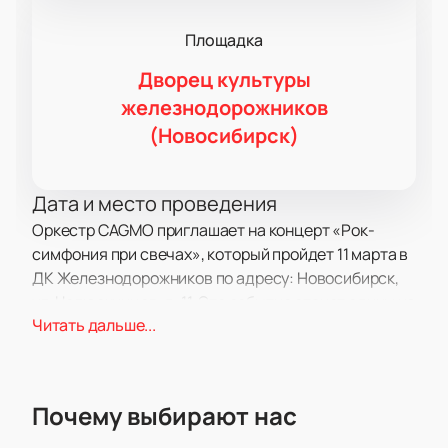
Площадка
Дворец культуры
железнодорожников
(Новосибирск)
Дата и место проведения
Оркестр CAGMO приглашает на концерт «Рок-
симфония при свечах», который пройдет 11 марта в
ДК Железнодорожников по адресу: Новосибирск,
ул. Челюскинцев, д. 11. Это событие станет одним из
Читать дальше...
самых запоминающихся моментов года для всех
любителей знаменитой рок-музыки.
О концерте
Почему выбирают нас
Коллектив CAGMO создал особую программу, где