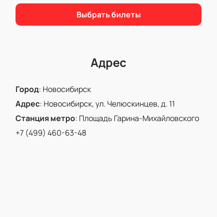
Удобная схема зала для простого выбора;
Выбрать билеты
Безопасная онлайн-оплата;
Возможность оформления заказа по
телефону.
Присоединяйтесь к этому яркому музыкальному
Адрес
вечеру!
Город
:
Новосибирск
Адрес
:
Новосибирск, ул. Челюскинцев, д. 11
Станция метро
:
Площадь Гарина-Михайловского
+7 (499) 460-63-48