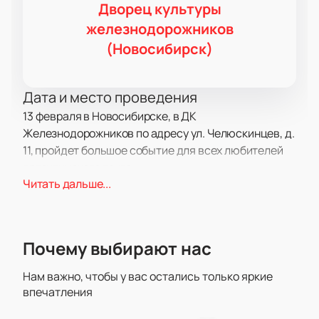
Дворец культуры
железнодорожников
(Новосибирск)
Дата и место проведения
13 февраля в Новосибирске, в ДК
Железнодорожников по адресу ул. Челюскинцев, д.
11, пройдет большое событие для всех любителей
аргентинского танго.
О концерте
Читать дальше...
Solo Tango Orquesta приглашает гостей на
неповторимый вечер музыки и танца. Этот
известный коллектив выступал на самых
Почему выбирают нас
престижных площадках мира — от Берлинской
филармонии до Московской консерватории. В этот
Нам важно, чтобы у вас остались только яркие
день музыканты исполнят как классические
впечатления
мелодии Золотого века, так и современные хиты,