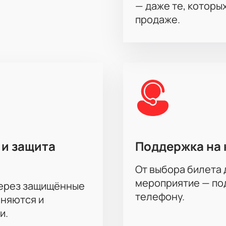
— даже те, которы
продаже.
 и защита
Поддержка на 
От выбора билета 
мероприятие — под
через защищённые
телефону.
аняются и
и.