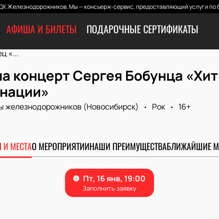
ДК Железнодорожников. Мы — консьерж-сервис, предоставляющий услуги по б
АФИША И БИЛЕТЫ
ПОДАРОЧНЫЕ СЕРТИФИКАТЫ
 «...
на концерт Сергея Бобунца «Хи
нации»
ы железнодорожников (Новосибирск)
Рок
16+
 И МЕСТА
О МЕРОПРИЯТИИ
НАШИ ПРЕИМУЩЕСТВА
БЛИЖАЙШИЕ М