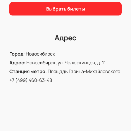
Оплата безопасна, электронные билеты
Выбрать билеты
поступают быстро;
Контакты специалистов доступны для
уточнения вопросов.
Билеты можно получить после оплаты или
Адрес
забронировать заранее. Мы поможем выбрать
места и ответим на вопросы о мероприятии,
Город
:
Новосибирск
правилах посещения, продолжительности шоу,
программе и других деталях.
Адрес
:
Новосибирск, ул. Челюскинцев, д. 11
Станция метро
:
Площадь Гарина-Михайловского
+7 (499) 460-63-48