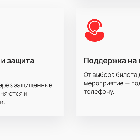
 и защита
Поддержка на 
От выбора билета 
мероприятие — под
через защищённые
телефону.
аняются и
и.