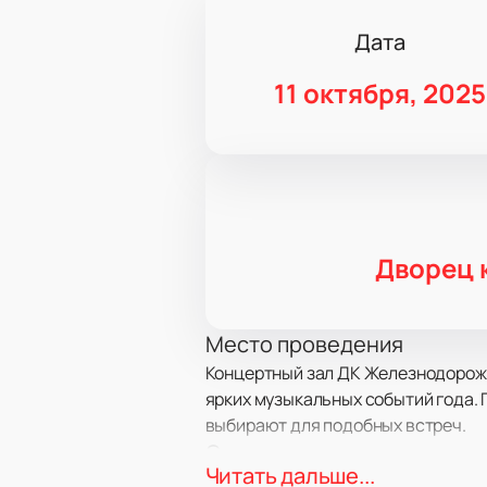
Дата
11 октября, 2025
Дворец 
Место проведения
Концертный зал ДК Железнодорожни
ярких музыкальных событий года. 
выбирают для подобных встреч.
О концерте
Читать дальше...
Гитарное шоу Duo Aranjuez пригла