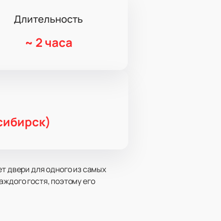
Длительность
~
2 часа
сибирск)
ет двери для одного из самых
аждого гостя, поэтому его
учание целого оркестра. Артисты