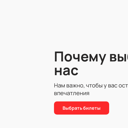
исполняют произведения в разных
не раз получали награды на конкур
Гости услышат композиции с испа
нежные мелодии, так и страстные
Билеты на концерт Duo Ara
Теперь
купить билеты на концер
сайте вы сможете:
Почему в
Найти лучшие варианты на пл
Оплатить заказ безопасно че
нас
Оформить бронирование с п
Оставить заявку по телефону
Цена зависит от выбранного ряда 
Нам важно, чтобы у вас ос
телефону.
впечатления
Выбрать билеты