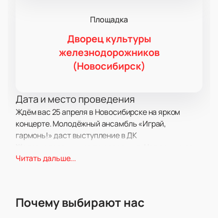
Площадка
Дворец культуры
железнодорожников
(Новосибирск)
Дата и место проведения
Ждём вас 25 апреля в Новосибирске на ярком
концерте. Молодёжный ансамбль «Играй,
гармонь!» даст выступление в ДК
Железнодорожников по адресу: ул. Челюскинцев,
Читать дальше...
дом 11. Приходите послушать живую музыку в
уютном зале.
О концерте
Почему выбирают нас
Коллектив «Играй, гармонь!» под руководством