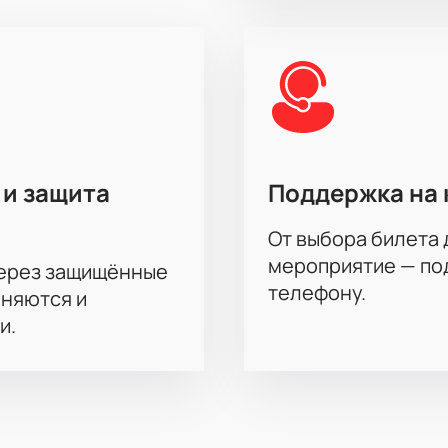
 и защита
Поддержка на 
От выбора билета 
мероприятие — под
через защищённые
телефону.
аняются и
и.