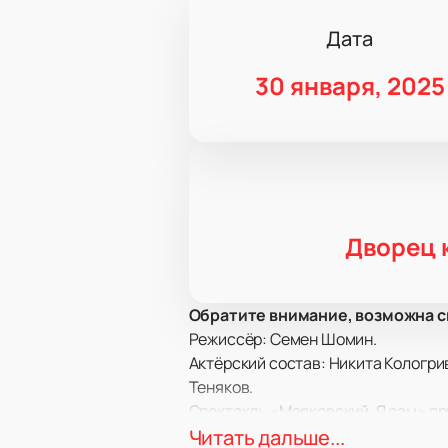
Дата
30 января, 2025
Дворец 
Обратите внимание, возможна с
Режиссёр: Семен Шомин.
Актёрский состав: Никита Кологри
Теняков.
Спектакль «Маяковский. Я сам» п
Маяковского. Постановка, котора
Читать дальше...