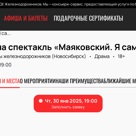
ДК Железнодорожников. Мы — консьерж-сервис, предоставляющий услуги по б
АФИША И БИЛЕТЫ
ПОДАРОЧНЫЕ СЕРТИФИКАТЫ
са...
а спектакль «Маяковский. Я са
ы железнодорожников (Новосибирск)
Драма
18+
19:00
 И МЕСТА
О МЕРОПРИЯТИИ
НАШИ ПРЕИМУЩЕСТВА
БЛИЖАЙШИЕ М