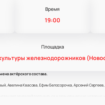
Время
19:00
Площадка
культуры железнодорожников (Ново
мена актёрского состава.
вый, Авелина Квасова, Ефим Белосорочка, Арсений Сергеев
риглашает зрителей погрузиться в драматическую историю 
я пройдет во Дворце культуры железнодорожников в Новоси