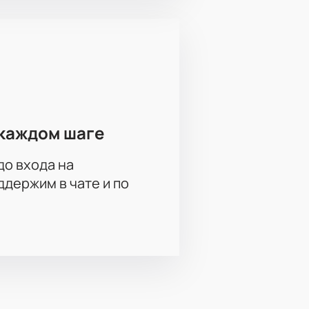
каждом шаге
до входа на
держим в чате и по