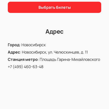
световой партитурой, что делает его еще более
впечатляющим.
Выбрать билеты
Купить билеты
на нашем сайте можно уже сейчас.
Не упустите возможность увидеть это уникальное
театральное событие. Купить билеты на нашем
сайте — это просто и удобно, обеспечьте себе
Адрес
место на этом значимом культурном мероприятии.
Город
:
Новосибирск
Адрес
:
Новосибирск, ул. Челюскинцев, д. 11
Станция метро
:
Площадь Гарина-Михайловского
+7 (499) 460-63-48