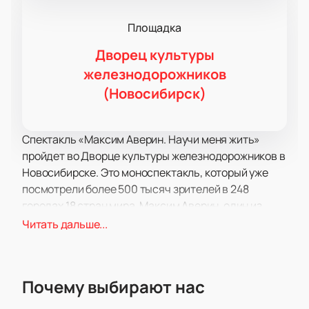
Площадка
Дворец культуры
железнодорожников
(Новосибирск)
Спектакль «Максим Аверин. Научи меня жить»
пройдет во Дворце культуры железнодорожников в
Новосибирске. Это моноспектакль, который уже
посмотрели более 500 тысяч зрителей в 248
городах 18 стран мира. Максим Аверин, один из
ведущих и популярных актеров России, представит
Читать дальше...
зрителям свою интерпретацию произведений
известных авторов.
Моноспектакль «Научи меня жить» не является
Почему выбирают нас
творческой встречей или концертом. Это
полноценное театральное представление, в