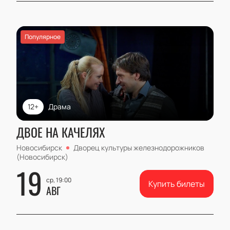
Популярное
12+
Драма
ДВОЕ НА КАЧЕЛЯХ
Новосибирск
Дворец культуры железнодорожников
(Новосибирск)
19
ср, 19:00
Купить билеты
АВГ