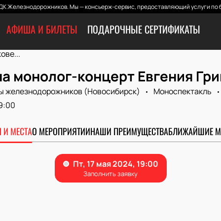
ДК Железнодорожников. Мы — консьерж-сервис, предоставляющий услуги по б
АФИША И БИЛЕТЫ
ПОДАРОЧНЫЕ СЕРТИФИКАТЫ
ове...
на монолог-концерт Евгения Гр
ы железнодорожников (Новосибирск)
Моноспектакль
9:00
 И МЕСТА
О МЕРОПРИЯТИИ
НАШИ ПРЕИМУЩЕСТВА
БЛИЖАЙШИЕ М