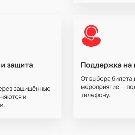
 и защита
Поддержка на 
От выбора билета 
мероприятие — под
через защищённые
телефону.
аняются и
и.