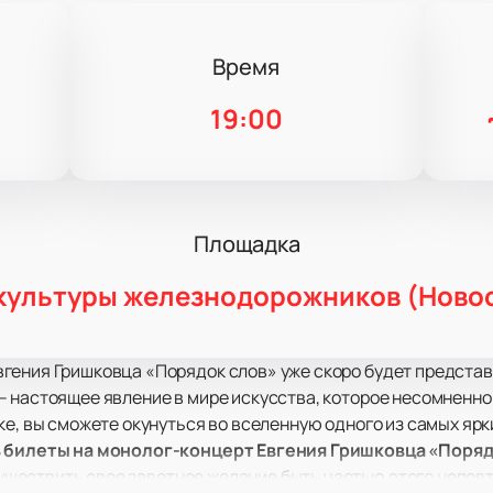
Время
19:00
Площадка
культуры железнодорожников (Ново
гения Гришковца «Порядок слов» уже скоро будет представ
– настоящее явление в мире искусства, которое несомненно
ке, вы сможете окунуться во вселенную одного из самых ярк
 билеты на монолог-концерт Евгения Гришковца «Поряд
уществить свое заветное желание быть частью этого непов