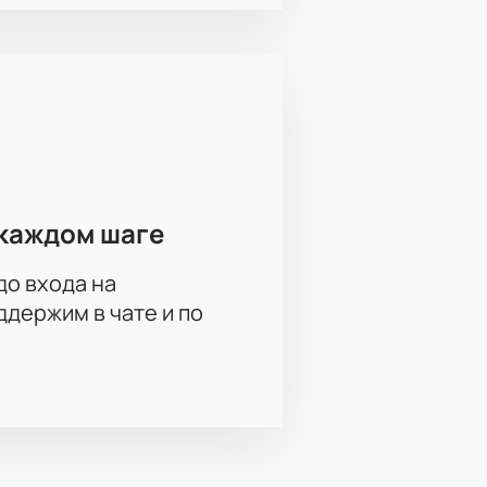
каждом шаге
до входа на
держим в чате и по