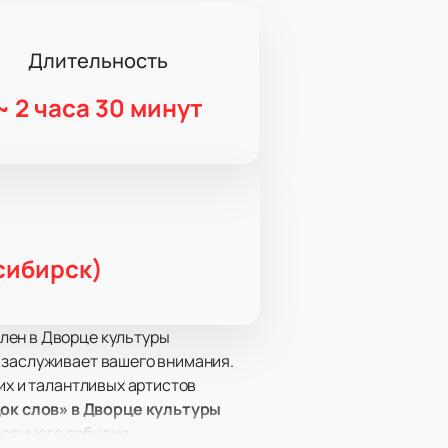
Длительность
~
2 часа 30 минут
сибирск)
лен в Дворце культуры
 заслуживает вашего внимания.
их и талантливых артистов
ок слов» в Дворце культуры
торимого события.