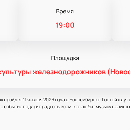
Время
19:00
Площадка
культуры железнодорожников (Ново
 пройдет 11 января 2026 года в Новосибирске. Гостей ждут
Это событие подарит радость всем, кто любит музыку великог
ют-шоу, созданное в честь творчества знаменитого франц
овил мир своими мелодиями и создал более тысячи произвед