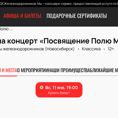
ДК Железнодорожников. Мы — консьерж-сервис, предоставляющий услуги по б
АФИША И БИЛЕТЫ
ПОДАРОЧНЫЕ СЕРТИФИКАТЫ
лю ...
на концерт «Посвящение Полю 
ы железнодорожников (Новосибирск)
Классика
12+
 И МЕСТА
О МЕРОПРИЯТИИ
НАШИ ПРЕИМУЩЕСТВА
БЛИЖАЙШИЕ М