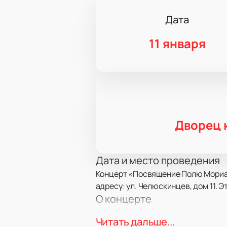
Дата
11 января
Дворец 
Дата и место проведения
Концерт «Посвящение Полю Мориа»
адресу: ул. Челюскинцев, дом 11. 
О концерте
«Посвящение Полю Мориа» — трибь
Читать дальше...
аранжировщика. Поль Мориа вдохн