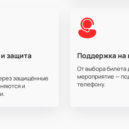
 и защита
Поддержка на 
От выбора билета 
мероприятие — под
через защищённые
телефону.
аняются и
и.