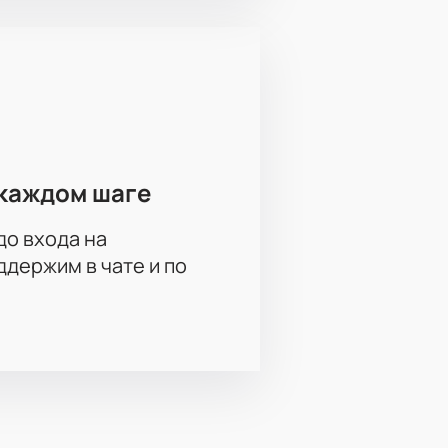
каждом шаге
до входа на
держим в чате и по