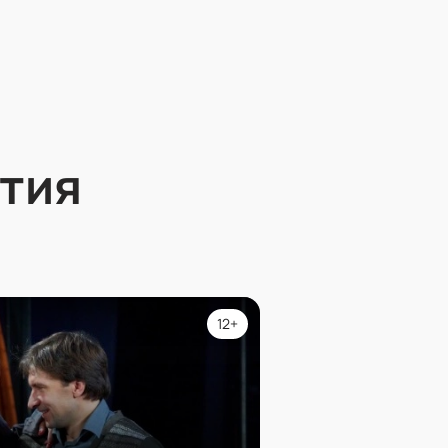
тия
12+