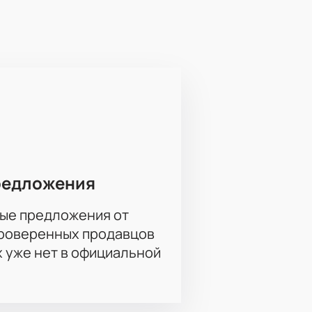
uetto», «Penelope» и другие
чко исполнит эти композиции на
леты через наш сайт. На
ть зависит от расположения
ер поможет подобрать лучший
редложения
ые предложения от
тых произведений!
проверенных продавцов
х уже нет в официальной