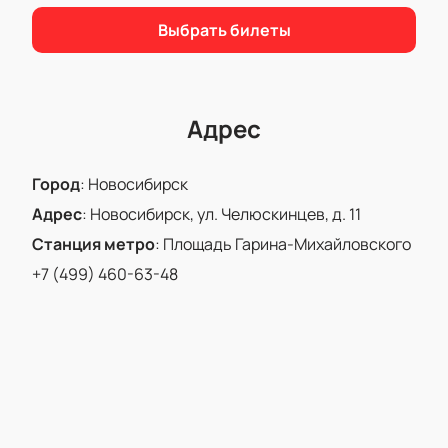
Queen. Количество мест ограничено, поэтому
рекомендуем поторопиться и купить билеты на
Выбрать билеты
нашем сайте заранее, чтобы гарантировать себе
место на этом уникальном концерте.
Адрес
Город
:
Новосибирск
Адрес
:
Новосибирск, ул. Челюскинцев, д. 11
Станция метро
:
Площадь Гарина-Михайловского
+7 (499) 460-63-48