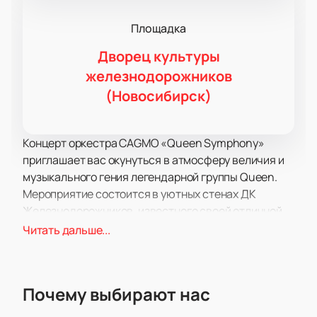
Площадка
Дворец культуры
железнодорожников
(Новосибирск)
Концерт оркестра CAGMO «Queen Symphony»
приглашает вас окунуться в атмосферу величия и
музыкального гения легендарной группы Queen.
Мероприятие состоится в уютных стенах ДК
Железнодорожников, известного своей отличной
акустикой и комфортной обстановкой, что делает
Читать дальше...
его идеальной площадкой для такого рода
событий.
На концерте прозвучат самые знаковые хиты
Почему выбирают нас
группы, такие как «We Will Rock You», «Don't Stop Me
Now», «Bohemian Rhapsody», «The Show Must Go