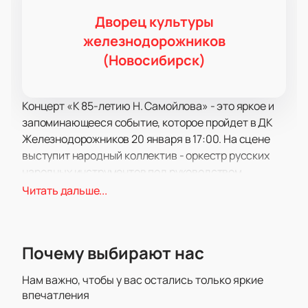
Дворец культуры
железнодорожников
(Новосибирск)
Концерт «К 85-летию Н. Самойлова» - это яркое и
запоминающееся событие, которое пройдет в ДК
Железнодорожников 20 января в 17:00. На сцене
выступит народный коллектив - оркестр русских
народных инструментов под руководством
заслуженного артиста России, Николая Самойлова.
Читать дальше...
Сочетание таланта, опыта и энергии делает этот
концерт неповторимым и уникальным. Николай
Самойлов - художественный руководитель и
Почему выбирают нас
дирижер оркестра, удостоенный высоких наград и
признания. Он является заслуженным артистом
Нам важно, чтобы у вас остались только яркие
России, Кавалером ордена за заслуги перед
впечатления
Отечеством II степени и лауреатом премии