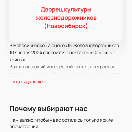
Дворец культуры
железнодорожников
(Новосибирск)
В Новосибирске на сцене ДК Железнодорожников
10 января 2024 состоится спектакль «Семейные
тайны».
Захватывающий интересный сюжет, прекрасная
актерская игра и работа режиссера-постановщика,
заслуживающие всяческих похвал, сделали этот
Читать дальше...
спектакль одной из ведущих постановок в
репертуаре ДК Железнодорожников. Восторг
вызывает и работа костюмеров, гримеров,
Почему выбирают нас
работников сцены, которые приложили немало
усилий к тому, чтобы этот спектакль без
Нам важно, чтобы у вас остались только яркие
преувеличения можно было назвать образцом
впечатления
высочайшего уровня художественного