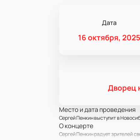
Дата
16 октября, 202
Дворец 
Место и дата проведения
Сергей Пенкин выступит в Новосиб
О концерте
Сергей Пенкин радует зрителей св