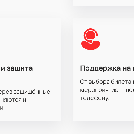
 и защита
Поддержка на 
От выбора билета 
мероприятие — под
через защищённые
телефону.
аняются и
и.