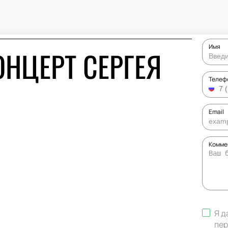
Имя
ОНЦЕРТ СЕРГЕЯ
Телеф
Email
Комме
Я д
пер