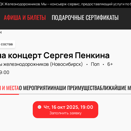
ДК Железнодорожников. Мы — консьерж-сервис, предоставляющий услуги по б
АФИША И БИЛЕТЫ
ПОДАРОЧНЫЕ СЕРТИФИКАТЫ
н
 состав
на концерт Сергея Пенкина
ы железнодорожников (Новосибирск)
Поп
6+
9:00
 И МЕСТА
О МЕРОПРИЯТИИ
НАШИ ПРЕИМУЩЕСТВА
БЛИЖАЙШИЕ М