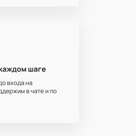
каждом шаге
до входа на
держим в чате и по