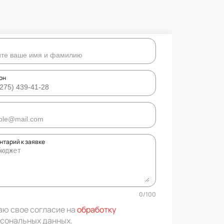
он
нтарий к заявке
0
/
100
аю свое согласие на
обработку
сональных данных
.