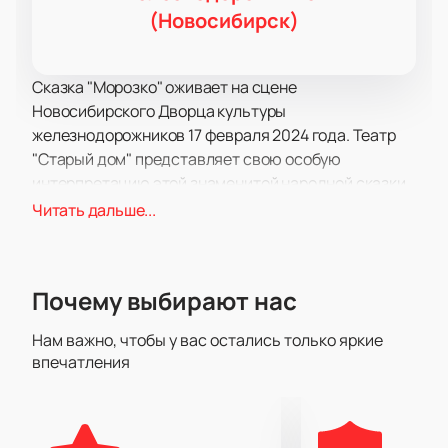
(Новосибирск)
Сказка "Морозко" оживает на сцене
Новосибирского Дворца культуры
железнодорожников 17 февраля 2024 года. Театр
"Старый дом" представляет свою особую
интерпретацию этой знаменитой народной сказки.
История сказки покорила сердца не одного
Читать дальше...
поколения российских детей. Мы все восхищались
приключениями маленькой Настеньки в
волшебном лесу. Эта история стала настолько
Почему выбирают нас
популярной, что была передана от поколения к
поколению. Знакомы нам и литературная версия А.
Нам важно, чтобы у вас остались только яркие
Н. Толстого, и фильм Александра Роу.
впечатления
Теперь театр "Старый дом" предлагает свою
уникальную и театральную интерпретацию
"Морозко". Основой спектакля послужила сказка-
пьеса уральского драматурга Николая Коляды,