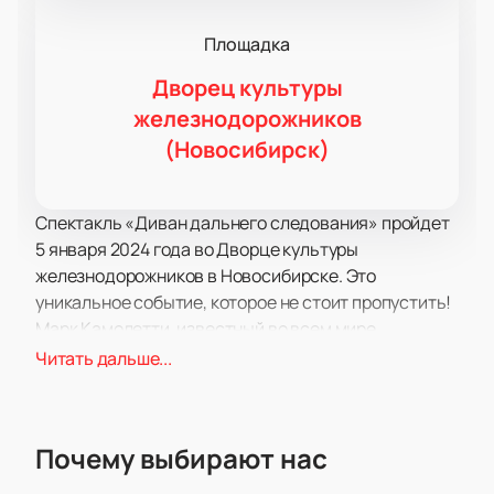
Площадка
Дворец культуры
железнодорожников
(Новосибирск)
Спектакль «Диван дальнего следования» пройдет
5 января 2024 года во Дворце культуры
железнодорожников в Новосибирске. Это
уникальное событие, которое не стоит пропустить!
Марк Камолетти, известный во всем мире
швейцарский драматург и режиссер, создал
Читать дальше...
настоящую комедийную шедевр. В его исполнении
уже пользуются огромной популярностью такие
спектакли, как «Боинг-Боинг» и «Все как у людей».
Почему выбирают нас
Теперь он представляет нам водевиль «Диван
дальнего следования».