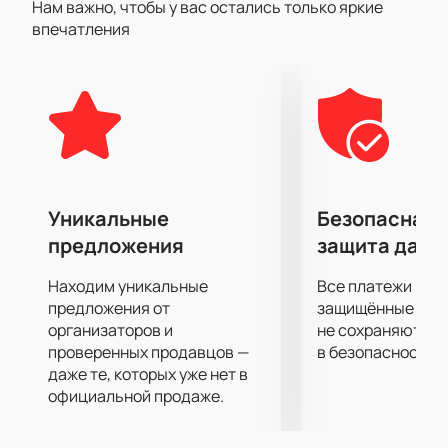
Нам важно, чтобы у вас остались только яркие
Эта комедия рассказывает историю двух
впечатления
обманывающих супругов, вынужденных жить в
одной квартире и старающихся найти личное
счастье. Два часа смеха и веселья — вот то, что вас
ждет на этом спектакле!
Особенностью этого произведения является
присутствие замечательного актерского состава.
Их талант и профессионализм позволяют передать
все нюансы сюжета и заставить зрителей
Уникальные
Безопасная 
смеяться до слез. Вся команда работает слаженно
предложения
защита данн
и поражает своей сплоченностью.
Купить билеты на этот замечательный спектакль
Находим уникальные
Все платежи про
можно у нас на сайте. Мы предлагаем удобную
предложения от
защищённые шлю
онлайн-систему, которая позволяет быстро, легко
организаторов и
не сохраняются 
проверенных продавцов —
в безопасности.
и просто приобрести билеты. Никакой головной
даже те, которых уже нет в
боли с поиском официального сайта, у нас все под
официальной продаже.
рукой.
Не упустите возможность окунуться в волшебный