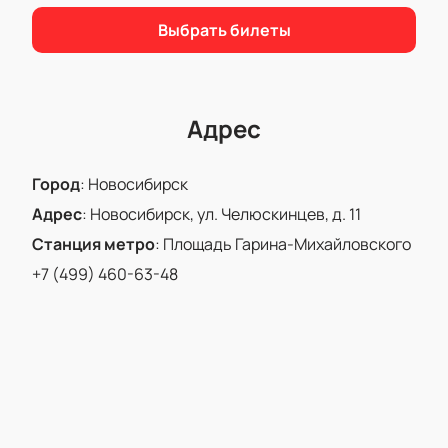
мир комедии и насладиться качественным
театральным представлением. Приходите на
Выбрать билеты
спектакль «Диван дальнего следования» 5 января
2024 года во Дворце культуры железнодорожников
в Новосибирске!
Адрес
Город
:
Новосибирск
Адрес
:
Новосибирск, ул. Челюскинцев, д. 11
Станция метро
:
Площадь Гарина-Михайловского
+7 (499) 460-63-48