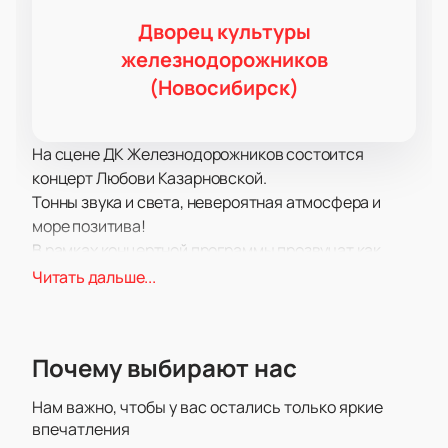
Дворец культуры
железнодорожников
(Новосибирск)
На сцене ДК Железнодорожников состоится
концерт Любови Казарновской.
Тонны звука и света, невероятная атмосфера и
море позитива!
В рамках концертной программы прозвучат как
хорошо известные поклонникам, так и самые
Читать дальше...
свежие композиции, написанные совсем недавно.
Концерт пройдет в поддержку недавнего альбома.
Зрителей традиционно ожидает море драйва и
Почему выбирают нас
отличного настроения, возможность вживую
услышать хиты, а также невероятное шоу.
Нам важно, чтобы у вас остались только яркие
Самое передовое световое и звуковое
впечатления
оборудование позволит вам отчетливо услышать