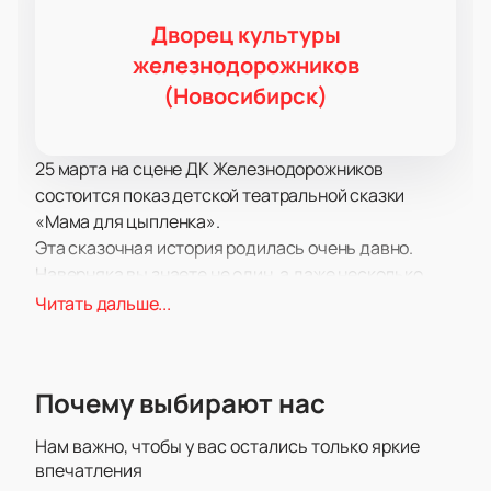
Дворец культуры
железнодорожников
(Новосибирск)
25 марта на сцене ДК Железнодорожников
состоится показ детской театральной сказки
«Мама для цыпленка».
Эта сказочная история родилась очень давно.
Наверняка вы знаете не один, а даже несколько
вариантов этой сказки, ведь каждый поэт,
Читать дальше...
писатель или рассказчик вносит в сюжет что-то
новое и интересное.
В постановке «Мама для цыпленка» режиссеры и
Почему выбирают нас
артисты взяли на себя смелость поделиться с
юными зрителями собственной версией сказочной
Нам важно, чтобы у вас остались только яркие
истории, от чего она получилась необычной,
впечатления
интересной, зрелищной и невероятно