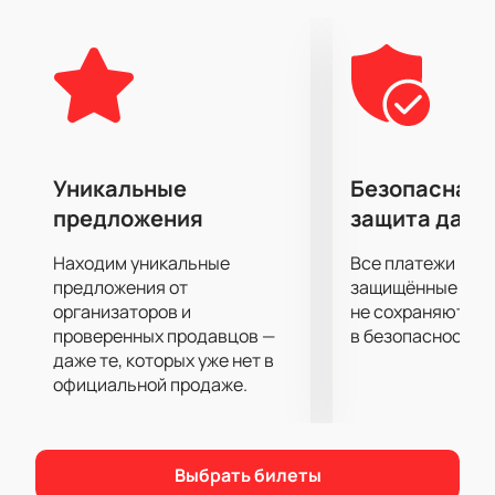
увлекательной.
Какие бы приключения не поджидали героев,
сказка неизменно остается доброй, поучительной
и волшебной.
Уникальные
Безопасная 
предложения
защита данн
Находим уникальные
Все платежи про
предложения от
защищённые шлю
организаторов и
не сохраняются 
проверенных продавцов —
в безопасности.
даже те, которых уже нет в
официальной продаже.
Выбрать билеты