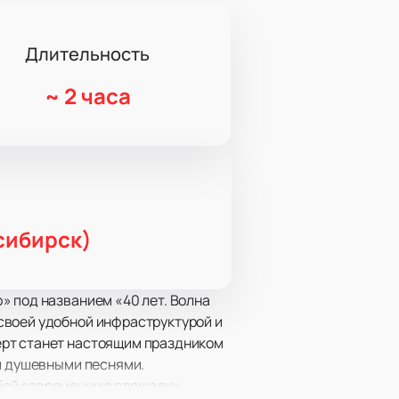
Длительность
~
2 часа
сибирск)
» под названием «40 лет. Волна
своей удобной инфраструктурой и
ерт станет настоящим праздником
 и душевными песнями.
бой современную площадку,