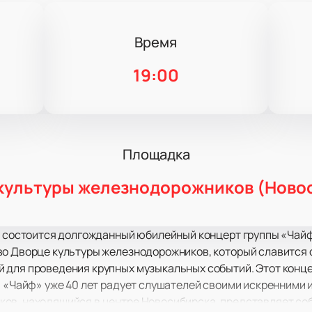
Время
19:00
Площадка
культуры железнодорожников (Ново
е состоится долгожданный юбилейный концерт группы «Чайф
во Дворце культуры железнодорожников, который славится 
 для проведения крупных музыкальных событий. Этот конц
ь «Чайф» уже 40 лет радует слушателей своими искренними
ов, находящийся в центре Новосибирска, представляет со