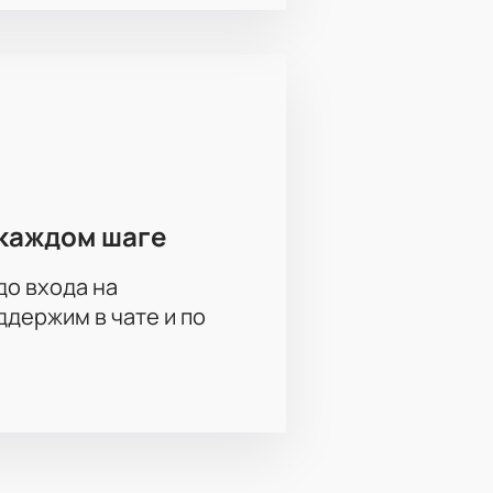
каждом шаге
до входа на
держим в чате и по