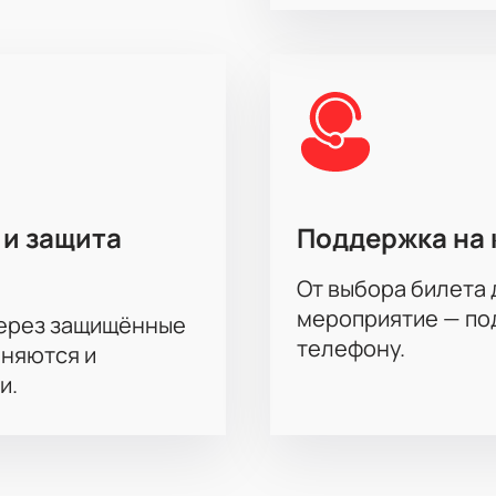
 и защита
Поддержка на 
От выбора билета 
мероприятие — под
через защищённые
телефону.
аняются и
и.