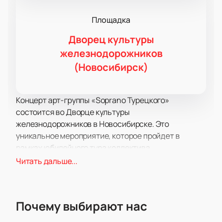
Площадка
Дворец культуры
железнодорожников
(Новосибирск)
Концерт арт-группы «Soprano Турецкого»
состоится во Дворце культуры
железнодорожников в Новосибирске. Это
уникальное мероприятие, которое пройдет в
рамках юбилейного тура коллектива,
посвященного их 15-летию.
Читать дальше...
На концерте зрителей ожидают как старые, так и
новые хиты Soprano Турецкого, а также премьеры и
новинки. Артисты порадуют своих поклонников
Почему выбирают нас
ослепительными образами, живым общением и
невероятной позитивной энергией. Со сцены