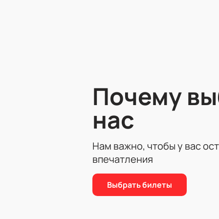
эмоций.
Динамичный сюжет заставит вас пр
все препятствия, выпавшие на их д
Не упустите возможность провести
Почему в
нас
Нам важно, чтобы у вас ос
впечатления
Выбрать билеты