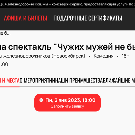
ДК Железнодорожников. Мы — консьерж-сервис, предоставляющий услуги по б
АФИША И БИЛЕТЫ
ПОДАРОЧНЫЕ СЕРТИФИКАТЫ
 б...
а спектакль "Чужих мужей не б
ы железнодорожников (Новосибирск)
Комедия
16+
8:00
 И МЕСТА
О МЕРОПРИЯТИИ
НАШИ ПРЕИМУЩЕСТВА
БЛИЖАЙШИЕ М