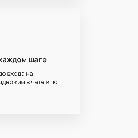
каждом шаге
до входа на
держим в чате и по