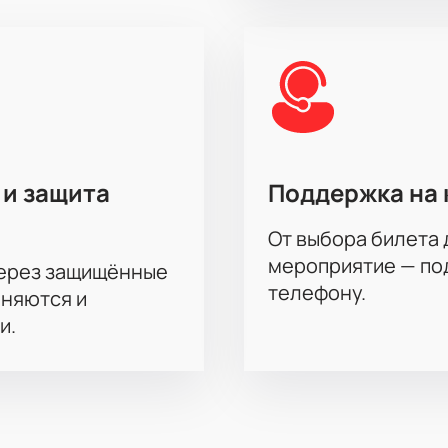
 и защита
Поддержка на 
От выбора билета 
мероприятие — под
через защищённые
телефону.
аняются и
и.