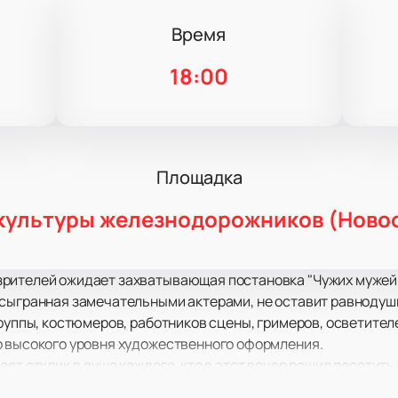
Время
18:00
Площадка
культуры железнодорожников (Ново
рителей ожидает захватывающая постановка "Чужих мужей 
 сыгранная замечательными актерами, не оставит равнодуш
труппы, костюмеров, работников сцены, гримеров, осветите
о высокого уровня художественного оформления.
ет отклик в душе каждого, кто в этот вечер решил посетить 
. После ее просмотра остается приятное послевкусие, зар