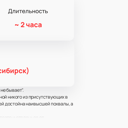
Длительность
~
2 часа
сибирск)
не бывает".
ной никого из присутствующих в
лей достойна наивысшей похвалы, а
театр и отвлечься от
яда позитива и положительных