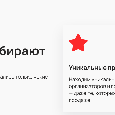
истально следить за развитием событий и переживать о то
олю по воле автора.
 этот вечер в компании героев комедии "Чужих мужей не быв
ыбирают
Уникальные п
тались только яркие
Находим уникальн
организаторов и 
— даже те, которы
продаже.