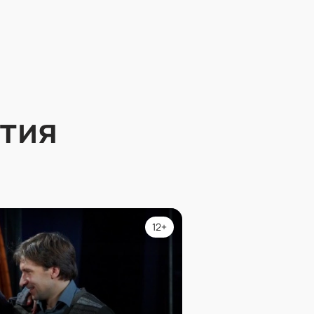
тия
12+