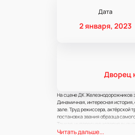
Дата
2 января, 2023
Дворец 
На сцене ДК Железнодорожников з
Динамичная, интересная история,
зале. Труд режиссера, актёрской 
постановка звания образца самог
Тонкая, интересная история вызыва
повседневных забот и переживания
Читать дальше...