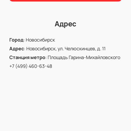
русского и зарубежного авангарда.
Билеты на концерт Светланы Безродной и
"Вивальди-оркестра" станут отличным подарком
для всех любителей живого звука. Вы сможете
Адрес
увидеть, как талантливые музыканты играют
современную музыку, и музыку прошлых времен.
Город
:
Новосибирск
Адрес
:
Новосибирск, ул. Челюскинцев, д. 11
Станция метро
:
Площадь Гарина-Михайловского
+7 (499) 460-63-48