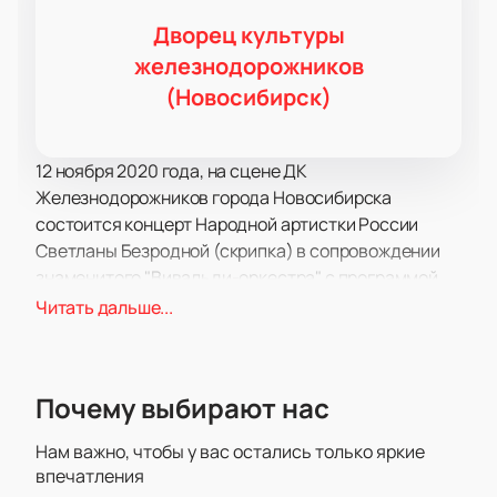
Дворец культуры
железнодорожников
(Новосибирск)
12 ноября 2020 года, на сцене ДК
Железнодорожников города Новосибирска
состоится концерт Народной артистки России
Светланы Безродной (скрипка) в сопровождении
знаменитого "Вивальди-оркестра" с программой
"Концерт на бис! Лучшее из программ…"
Читать дальше...
Концерт "Вивальди-оркестра" в Москве подарит
вам отличное настроение. Вы услышите лучшие
музыкальные произведения. "Вивальди-оркестр"
Почему выбирают нас
был создан Народной артисткой России,
прекрасной скрипачкой и талантливым дирижером
Нам важно, чтобы у вас остались только яркие
Светланой Безродной.
впечатления
Предлагаемая вниманию публики программа