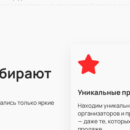
музыки, танцевальных па, ярких декораций, оригинальных 
престижных фестивалей, конкурсов и танцевальных проекто
ыбирают
Уникальные п
тались только яркие
Находим уникальн
организаторов и 
— даже те, которы
продаже.