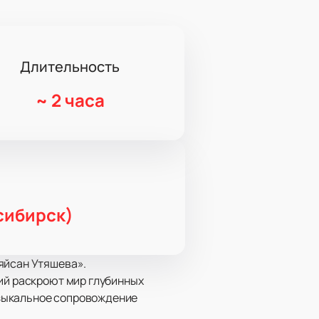
Длительность
~
2 часа
сибирск)
яйсан Утяшева».
ний раскроют мир глубинных
узыкальное сопровождение