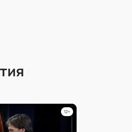
тия
12+