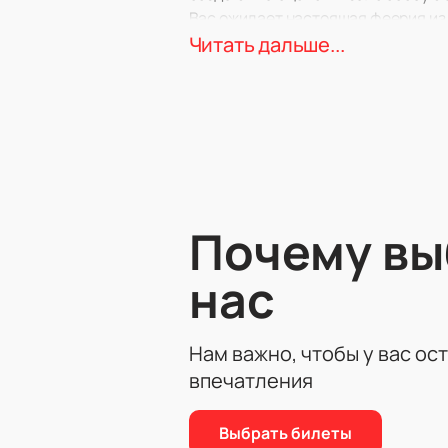
Вас ожидает настоящая феерия из 
Участники программы – лауреаты 
Читать дальше...
Почему в
нас
Нам важно, чтобы у вас ос
впечатления
Выбрать билеты