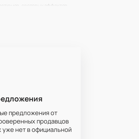
костюмов, световых эффектов.
в.
редложения
ые предложения от
проверенных продавцов
х уже нет в официальной