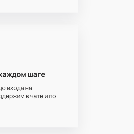
каждом шаге
до входа на
держим в чате и по