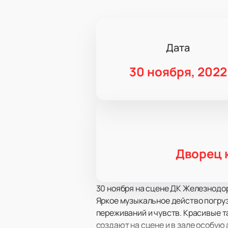
Дата
30 ноября, 2022
Дворец 
30 ноября на сцене ДК Железнодо
Яркое музыкальное действо погруз
переживаний и чувств. Красивые 
создают на сцене и в зале особую