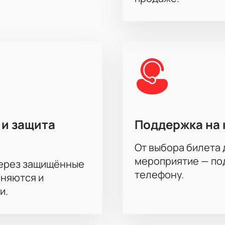
 и защита
Поддержка на 
От выбора билета 
мероприятие — под
через защищённые
телефону.
аняются и
и.