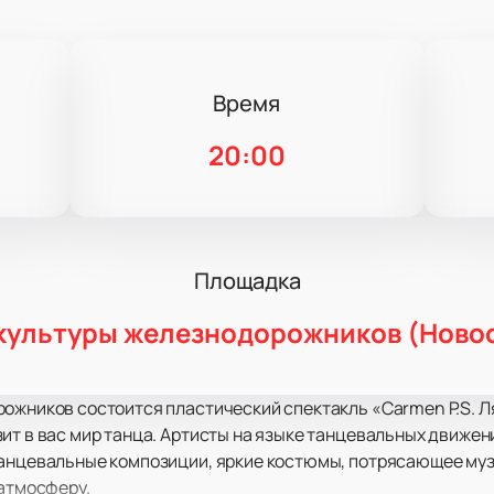
Время
20:00
Площадка
культуры железнодорожников (Ново
рожников состоится пластический спектакль «Carmen P.S. Л
ит в вас мир танца. Артисты на языке танцевальных движе
танцевальные композиции, яркие костюмы, потрясающее м
 атмосферу.